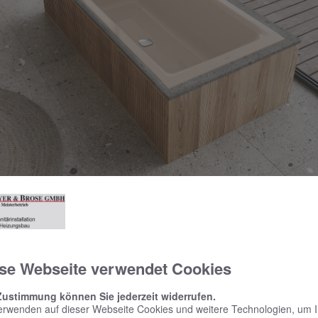
t die beliebte Kaldewei Puro Next Familie individuellen Luxus fu
se Webseite verwendet Cookies
indern bis hin zu Best Agern – hier die Puro Next Duo in der 
Zustimmung können Sie jederzeit widerrufen.
erwenden auf dieser Webseite Cookies und weitere Technologien, um 