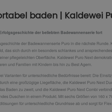
rtabel baden | Kaldewei P
 Erfolgsgeschichte der beliebten Badewannenserie fort
lgsgeschichte der Badewannenserie Puro in die nächste Runde. 
, das sich durch ein besonders schlankes und ansprechendes 
 einer pflegeleichten Oberfläche. Kaldewei Puro Next demokratisi
aren und Familien mit Kindern bis hin zu Best Agern.
rei Varianten für unterschiedliche Bedürfnisse bereit: Die Ein
 durch eine großzügige Liegefläche, die Kaldewei Puro Next Du
s Baden zu zweit, und die Kaldewei Puro Next Combi verbindet
ndes Duschen in einem Produkt. Mit sechs Größen von 160 x 70
lösungen für unterschiedliche Grundrisse ab und sorgt für Flex