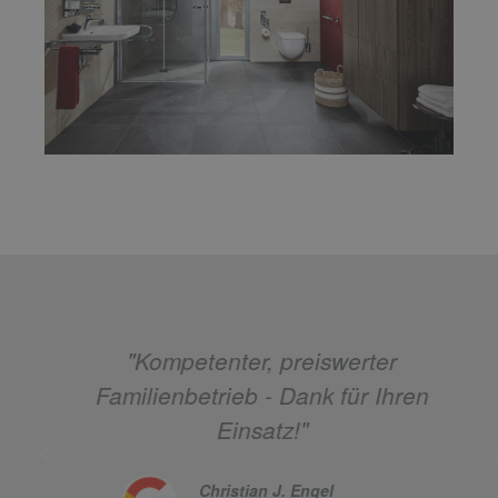
"Schnell, kompetent und faire
Preisgestaltung."
Jue Stroe
Kundenrezension bei Google